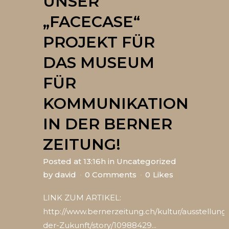
UNSER
„FACECASE“
PROJEKT FÜR
DAS MUSEUM
FÜR
KOMMUNIKATION
IN DER BERNER
ZEITUNG!
Posted at 13:16h
in
Uncategorized
by
david
0 Comments
0
Likes
LINK ZUM ARTIKEL:
http://www.bernerzeitung.ch/kultur/ausstellun
der-Zukunft/story/10988429...