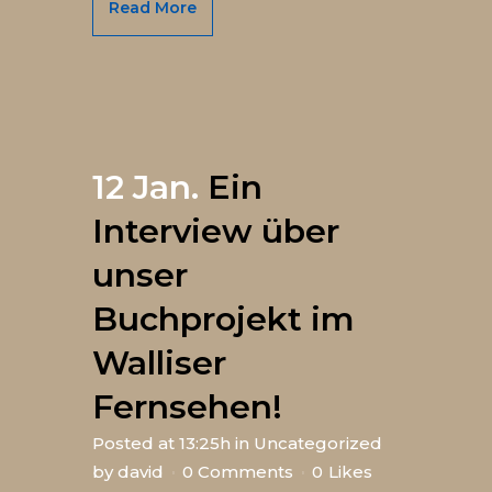
Read More
12 Jan.
Ein
Interview über
unser
Buchprojekt im
Walliser
Fernsehen!
Posted at 13:25h
in
Uncategorized
by
david
0 Comments
0
Likes