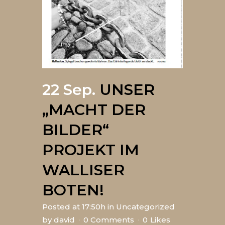
22 Sep.
UNSER
„MACHT DER
BILDER“
PROJEKT IM
WALLISER
BOTEN!
Posted at 17:50h
in
Uncategorized
by
david
0 Comments
0
Likes