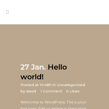
27 Jan.
Hello
world!
Posted at 10:48h
in
Uncategorized
by
david
1 Comment
0
Likes
Welcome to WordPress. This is your
first post. Edit or delete it, then start