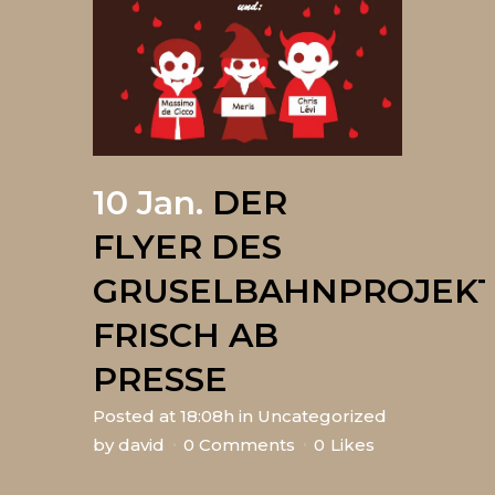
10 Jan.
DER
FLYER DES
GRUSELBAHNPROJEK
FRISCH AB
PRESSE
Posted at 18:08h
in
Uncategorized
by
david
0 Comments
0
Likes