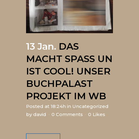
13 Jan.
DAS
MACHT SPASS UN
IST COOL! UNSER
BUCHPALAST
PROJEKT IM WB
Posted at 18:24h
in
Uncategorized
by
david
0 Comments
0
Likes